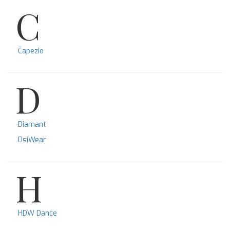
C
Capezio
D
Diamant
DsiWear
H
HDW Dance