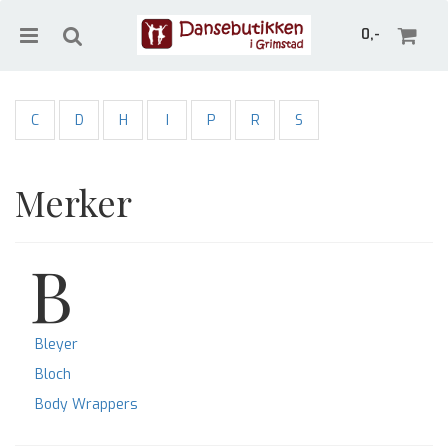
0,-
C
D
H
I
P
R
S
Nullstill
Merker
Trykk ENTER for å søke
B
Bleyer
Bloch
Body Wrappers