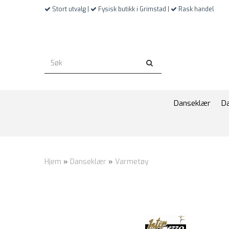
Stort utvalg |
Fysisk butikk i Grimstad |
Rask handel
Danseklær
D
Hjem
»
Danseklær
»
Varmetøy