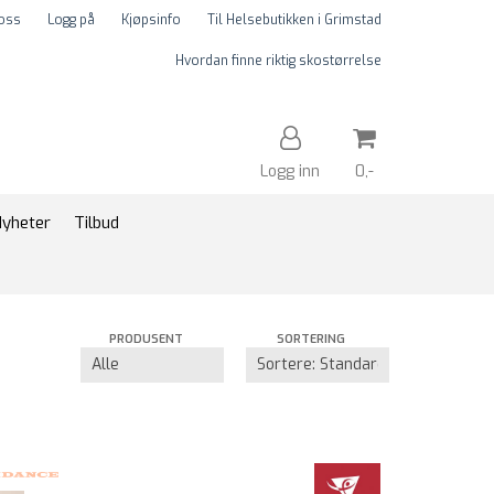
 oss
Logg på
Kjøpsinfo
Til Helsebutikken i Grimstad
Hvordan finne riktig skostørrelse
Logg inn
0,-
yheter
Tilbud
Nullstill
Trykk ENTER for å søke
PRODUSENT
SORTERING