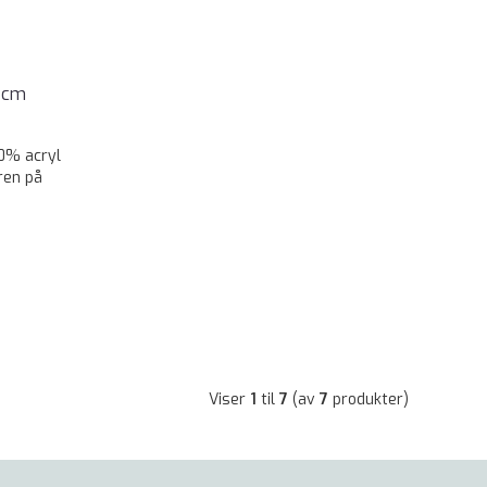
 cm
0% acryl
ren på
Viser
1
til
7
(av
7
produkter)