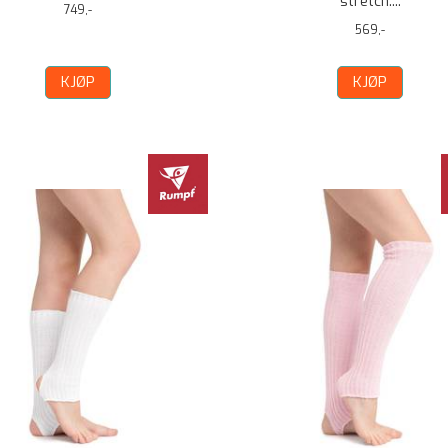
stretch....
749,-
569,-
KJØP
KJØP