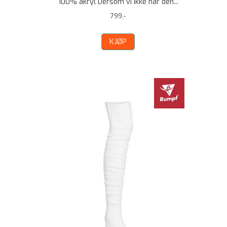
100% akryl Dersom vi ikke har den...
799,-
KJØP