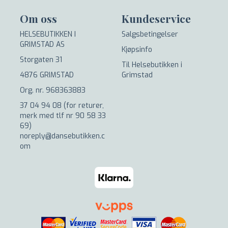
Om oss
Kundeservice
HELSEBUTIKKEN I
Salgsbetingelser
GRIMSTAD AS
Kjøpsinfo
Storgaten 31
Til Helsebutikken i
4876 GRIMSTAD
Grimstad
Org. nr. 968363883
37 04 94 08 (for returer,
merk med tlf nr 90 58 33
69)
noreply@dansebutikken.c
om