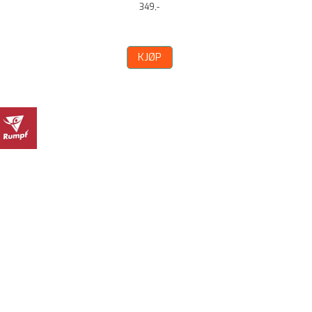
349,-
KJØP