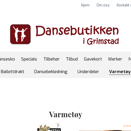
Hjem
Om oss
Kontakt
ansesko
Specials
Tilbehør
Tilbud
Gavekort
Merker
N
Ballettdrakt
Dansebekledning
Underdeler
Varmetøy
Varmetøy