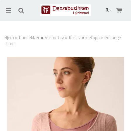
0,-
Hjem
»
Danseklær
»
Varmetøy
»
Kort varmetopp med lange
ermer
Nullstill
Trykk ENTER for å søke