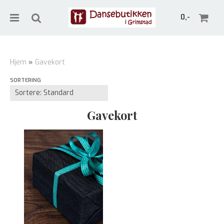
0,-
Hjem
»
Gavekort
SORTERING
Nullstill
Trykk ENTER for å søke
Gavekort