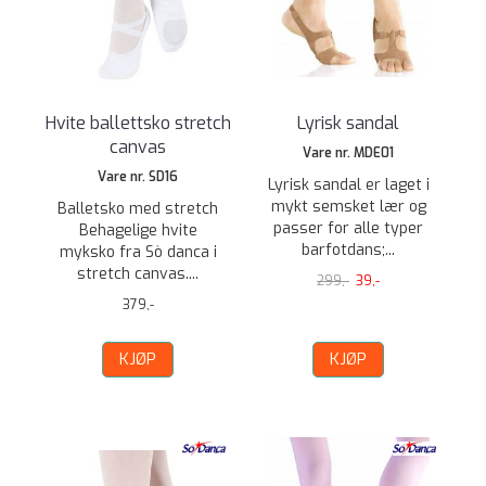
Hvite ballettsko stretch
Lyrisk sandal
canvas
Vare nr. MDE01
Vare nr. SD16
Lyrisk sandal er laget i
mykt semsket lær og
Balletsko med stretch
passer for alle typer
Behagelige hvite
barfotdans;...
myksko fra Sò danca i
stretch canvas....
299,-
39,-
379,-
KJØP
KJØP