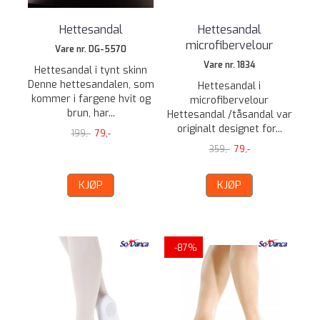
Hettesandal
Hettesandal
microfibervelour
Vare nr. DG-5570
Vare nr. 1834
Hettesandal i tynt skinn
Denne hettesandalen, som
Hettesandal i
kommer i fargene hvit og
microfibervelour
brun, har...
Hettesandal /tåsandal var
originalt designet for...
199,-
79,-
359,-
79,-
KJØP
KJØP
-87%