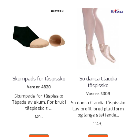
Skumpads for tåspissko
So danca Claudia
tåspissko
Vare nr. 4820
Vare nr. SD09
Skumpads for tåspissko
Tåpads av skum. For bruk i
So danca Claudia tåspissko
tåspissko til...
Lav profil, bred plattform
og lange støttende...
149,-
1.149,-