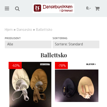
0,-
Hjem
»
Dansesko
»
Ballettsko
PRODUSENT
SORTERING
Nullstill
Trykk ENTER for å søke
Ballettsko
-60%
-78%