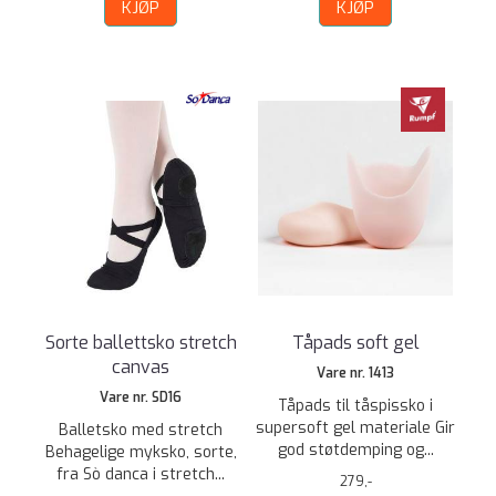
KJØP
KJØP
Sorte ballettsko stretch
Tåpads soft gel
canvas
Vare nr. 1413
Vare nr. SD16
Tåpads til tåspissko i
supersoft gel materiale Gir
Balletsko med stretch
god støtdemping og...
Behagelige myksko, sorte,
fra Sò danca i stretch...
279,-