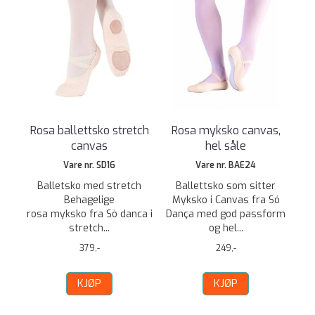
Rosa ballettsko stretch
Rosa myksko canvas,
canvas
hel såle
Vare nr. SD16
Vare nr. BAE24
Balletsko med stretch
Ballettsko som sitter
Behagelige
Myksko i Canvas fra Só
rosa myksko fra Sò danca i
Dança med god passform
stretch...
og hel...
379,-
249,-
KJØP
KJØP