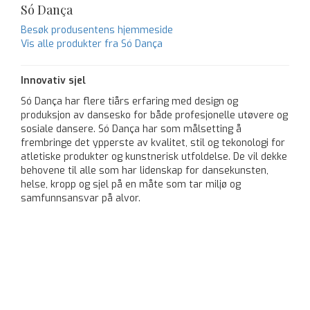
Só Dança
Besøk produsentens hjemmeside
Vis alle produkter fra Só Dança
Innovativ sjel
Só Dança har flere tiårs erfaring med design og
produksjon av dansesko for både profesjonelle utøvere og
sosiale dansere. Só Dança har som målsetting å
frembringe det ypperste av kvalitet, stil og tekonologi for
atletiske produkter og kunstnerisk utfoldelse. De vil dekke
behovene til alle som har lidenskap for dansekunsten,
helse, kropp og sjel på en måte som tar miljø og
samfunnsansvar på alvor.