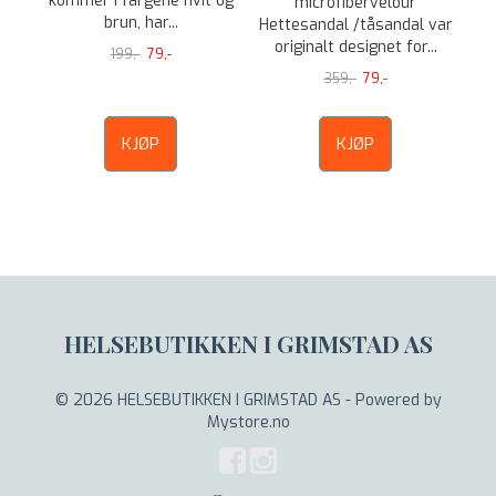
kommer i fargene hvit og
microfibervelour
brun, har...
Hettesandal /tåsandal var
originalt designet for...
199,-
79,-
359,-
79,-
KJØP
KJØP
HELSEBUTIKKEN I GRIMSTAD AS
© 2026 HELSEBUTIKKEN I GRIMSTAD AS - Powered by
Mystore.no