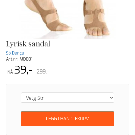
Lyrisk sandal
Só Dança
Art.nr:
MDE01
39,-
299,-
NÅ
LEGG I HANDLEKURV