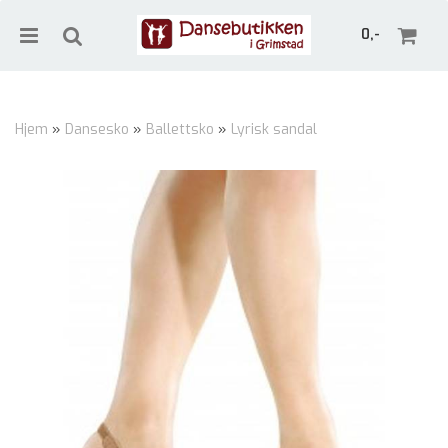
0,-
Hjem
»
Dansesko
»
Ballettsko
»
Lyrisk sandal
Nullstill
Trykk ENTER for å søke