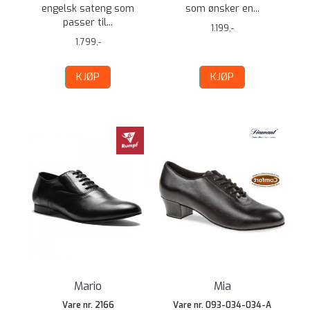
engelsk sateng som
som ønsker en...
passer til...
1.199,-
1.799,-
KJØP
KJØP
Mario
Mia
Vare nr. 2166
Vare nr. 093-034-034-A