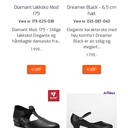
Diamant lakksko Mod
Dreamer Black - 6,5 cm
179
hæl
Vare nr. 179-025-038
Vare nr. 035-087-040
Diamant Mod. 179 – Stilige
Elegante karaktersko med
lakksko! Elegante og
høy komfort Dreamer
håndlagde dansesko fra...
Black er en stilig og
elegant...
1.999,-
1.799,-
KJØP
KJØP