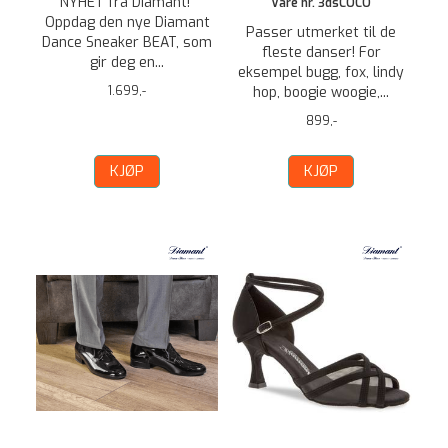
NYHET fra Diamant!
Vare nr. 3dsCOCO
Oppdag den nye Diamant
Passer utmerket til de
Dance Sneaker BEAT, som
fleste danser! For
gir deg en...
eksempel bugg, fox, lindy
1.699,-
hop, boogie woogie,...
899,-
KJØP
KJØP