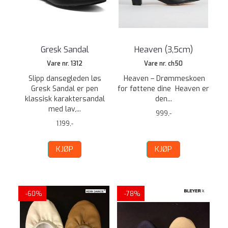
Gresk Sandal
Heaven (3,5cm)
Vare nr. 1312
Vare nr. ch50
Slipp dansegleden løs
Heaven – Drømmeskoen
Gresk Sandal er pen
for føttene dine Heaven er
klassisk karaktersandal
den...
med lav,...
999,-
1.199,-
KJØP
KJØP
-60%
-78%