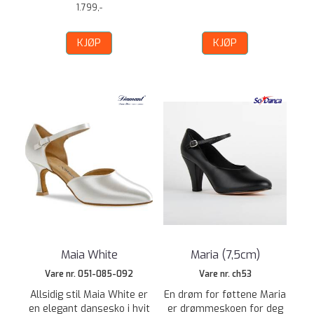
1.799,-
KJØP
KJØP
Maia White
Maria (7,5cm)
Vare nr. 051-085-092
Vare nr. ch53
Allsidig stil Maia White er
En drøm for føttene Maria
en elegant dansesko i hvit
er drømmeskoen for deg