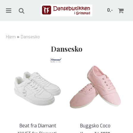
0,-
Hjem
»
Dansesko
Dansesko
Nullstill
Trykk ENTER for å søke
Beat fra Diamant
Buggsko Coco