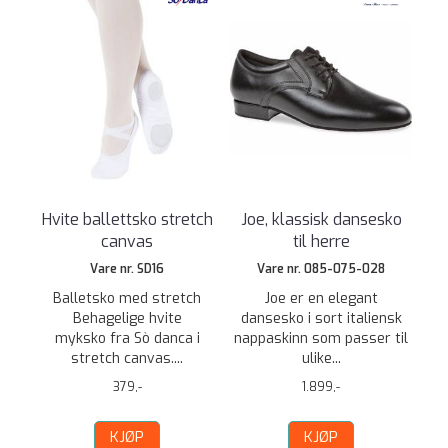
Hvite ballettsko stretch
Joe, klassisk dansesko
canvas
til herre
Vare nr. SD16
Vare nr. 085-075-028
Balletsko med stretch
Joe er en elegant
Behagelige hvite
dansesko i sort italiensk
myksko fra Sò danca i
nappaskinn som passer til
stretch canvas....
ulike...
379,-
1.899,-
KJØP
KJØP