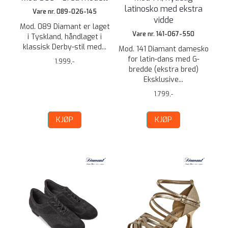
latinosko med ekstra
Vare nr. 089-026-145
vidde
Mod. 089 Diamant er laget
Vare nr. 141-067-550
i Tyskland, håndlaget i
klassisk Derby-stil med...
Mod. 141 Diamant damesko
for latin-dans med G-
1.999,-
bredde (ekstra bred)
Eksklusive...
1.799,-
KJØP
KJØP