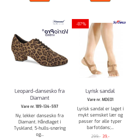
-87%
Leopard-dansesko fra
Lyrisk sandal
Diamant
Vare nr. MDE01
Vare nr. 189-134-597
Lyrisk sandal er laget i
mykt semsket lær og
Ny, lekker dansesko fra
passer for alle typer
Diamant. Håndlaget i
barfotdans;...
Tyskland, 5-hulls-snøring
og...
299,-
39,-