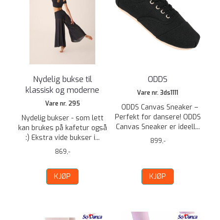
Nydelig bukse til
ODDS
klassisk og moderne
Vare nr. 3ds1111
Vare nr. 295
ODDS Canvas Sneaker –
Perfekt for dansere! ODDS
Nydelig bukser - som lett
Canvas Sneaker er ideell...
kan brukes på kafetur også
:) Ekstra vide bukser i...
899,-
869,-
KJØP
KJØP