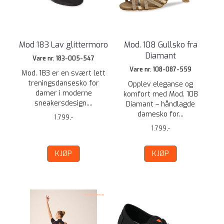
Mod 183 Lav glittermoro
Mod. 108 Gullsko fra
Diamant
Vare nr. 183-005-547
Vare nr. 108-087-559
Mod. 183 er en svært lett
treningsdansesko for
Opplev eleganse og
damer i moderne
komfort med Mod. 108
sneakersdesign....
Diamant – håndlagde
damesko for...
1.799,-
1.799,-
KJØP
KJØP