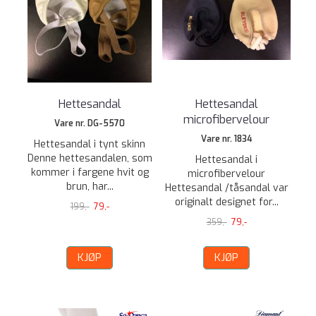
Hettesandal
Hettesandal
microfibervelour
Vare nr. DG-5570
Vare nr. 1834
Hettesandal i tynt skinn
Denne hettesandalen, som
Hettesandal i
kommer i fargene hvit og
microfibervelour
brun, har...
Hettesandal /tåsandal var
originalt designet for...
199,-
79,-
359,-
79,-
KJØP
KJØP