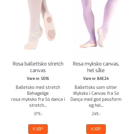
Rosa ballettsko stretch
Rosa myksko canvas,
canvas
hel såle
Vare nr. SD16
Vare nr. BAE24
Balletsko med stretch
Ballettsko som sitter
Behagelige
Myksko i Canvas fra Só
rosa myksko fra Sò danca i
Dança med god passform
stretch...
og hel...
379,-
249,-
KJØP
KJØP