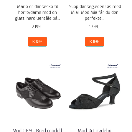
Mario er dansesko til
Slipp dansegleden løs med
herre/dame med en
Mia! Med Mia får du den
glatt, hard lærsåle på...
perfekte...
2.199,-
1.799,-
KJØP
KJØP
Mod 089 - Bred modell
Mod 141, nydelig