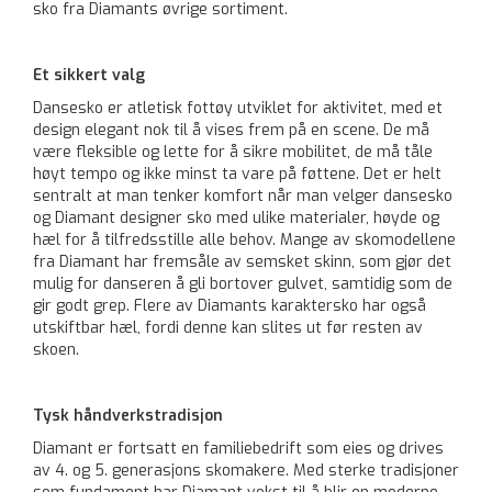
sko fra Diamants øvrige sortiment.
Et sikkert valg
Dansesko er atletisk fottøy utviklet for aktivitet, med et
design elegant nok til å vises frem på en scene. De må
være fleksible og lette for å sikre mobilitet, de må tåle
høyt tempo og ikke minst ta vare på føttene. Det er helt
sentralt at man tenker komfort når man velger dansesko
og Diamant designer sko med ulike materialer, høyde og
hæl for å tilfredsstille alle behov. Mange av skomodellene
fra Diamant har fremsåle av semsket skinn, som gjør det
mulig for danseren å gli bortover gulvet, samtidig som de
gir godt grep. Flere av Diamants karaktersko har også
utskiftbar hæl, fordi denne kan slites ut før resten av
skoen.
Tysk håndverkstradisjon
Diamant er fortsatt en familiebedrift som eies og drives
av 4. og 5. generasjons skomakere. Med sterke tradisjoner