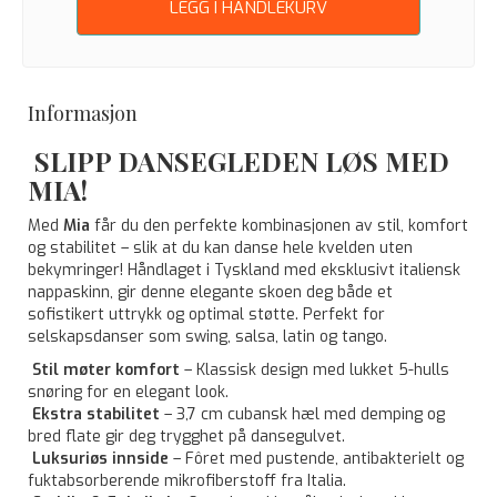
LEGG I HANDLEKURV
Informasjon
SLIPP DANSEGLEDEN LØS MED
MIA!
Med
Mia
får du den perfekte kombinasjonen av stil, komfort
og stabilitet – slik at du kan danse hele kvelden uten
bekymringer! Håndlaget i Tyskland med eksklusivt italiensk
nappaskinn, gir denne elegante skoen deg både et
sofistikert uttrykk og optimal støtte. Perfekt for
selskapsdanser som swing, salsa, latin og tango.
Stil møter komfort
– Klassisk design med lukket 5-hulls
snøring for en elegant look.
Ekstra stabilitet
– 3,7 cm cubansk hæl med demping og
bred flate gir deg trygghet på dansegulvet.
Luksuriøs innside
– Fôret med pustende, antibakterielt og
fuktabsorberende mikrofiberstoff fra Italia.