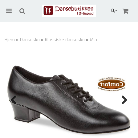
0,-
Hjem
»
Dansesko
»
Klassiske dansesko
»
Mia
Nullstill
Trykk ENTER for å søke
Previous
Next