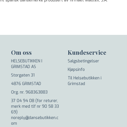
ent spansk dansemerke produsert av firmaet Malltex, S.A.
Om oss
Kundeservice
HELSEBUTIKKEN I
Salgsbetingelser
GRIMSTAD AS
Kjøpsinfo
Storgaten 31
Til Helsebutikken i
4876 GRIMSTAD
Grimstad
Org. nr. 968363883
37 04 94 08 (for returer,
merk med tlf nr 90 58 33
69)
noreply@dansebutikken.c
om