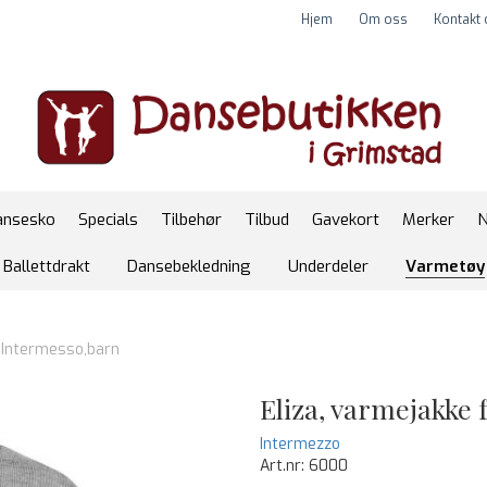
Hjem
Om oss
Kontakt
ansesko
Specials
Tilbehør
Tilbud
Gavekort
Merker
N
Ballettdrakt
Dansebekledning
Underdeler
Varmetøy
a Intermesso,barn
Eliza, varmejakke
Intermezzo
Art.nr:
6000