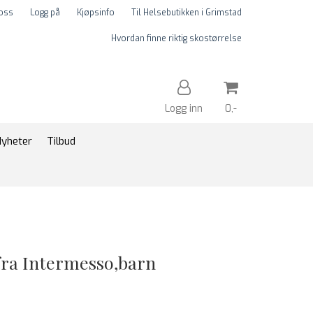
 oss
Logg på
Kjøpsinfo
Til Helsebutikken i Grimstad
Hvordan finne riktig skostørrelse
Logg inn
0,-
yheter
Tilbud
Nullstill
Trykk ENTER for å søke
 fra Intermesso,barn