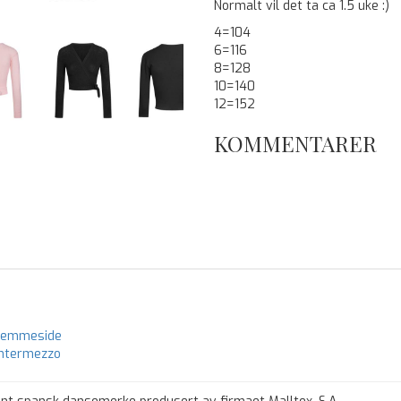
Normalt vil det ta ca 1.5 uke :)
4=104
6=116
8=128
10=140
12=152
KOMMENTARER
hjemmeside
 Intermezzo