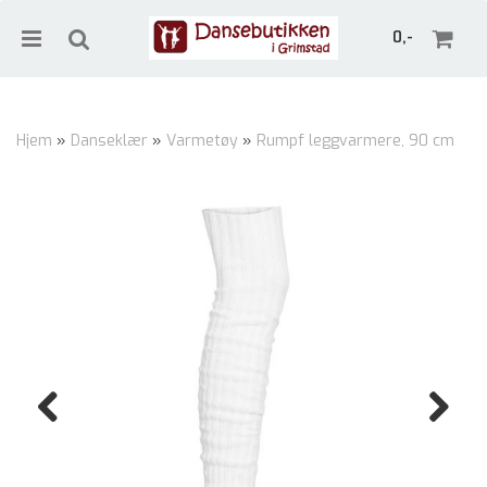
0,-
Hjem
»
Danseklær
»
Varmetøy
»
Rumpf leggvarmere, 90 cm
Nullstill
Trykk ENTER for å søke
Previous
Next