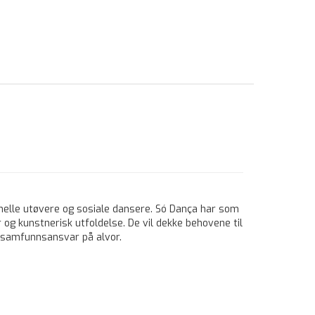
nelle utøvere og sosiale dansere. Só Dança har som
 og kunstnerisk utfoldelse. De vil dekke behovene til
g samfunnsansvar på alvor.