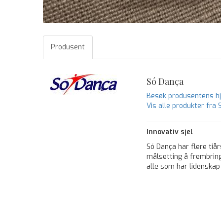
Produsent
Só Dança
Besøk produsentens 
Vis alle produkter fra
Innovativ sjel
Só Dança har flere tiå
målsetting å frembringe
alle som har lidenskap