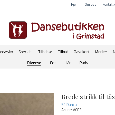
Hjem
Om oss
Kontakt
ansesko
Specials
Tilbehør
Tilbud
Gavekort
Merker
N
Diverse
Fot
Hår
Pads
Brede strikk til tå
Só Dança
Art.nr:
AC03