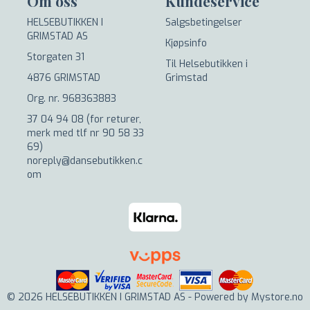
Om oss
Kundeservice
HELSEBUTIKKEN I
Salgsbetingelser
GRIMSTAD AS
Kjøpsinfo
Storgaten 31
Til Helsebutikken i
4876 GRIMSTAD
Grimstad
Org. nr. 968363883
37 04 94 08 (for returer,
merk med tlf nr 90 58 33
69)
noreply@dansebutikken.c
om
© 2026 HELSEBUTIKKEN I GRIMSTAD AS - Powered by
Mystore.no