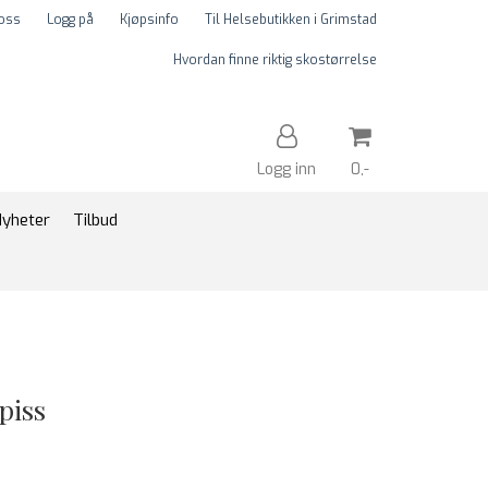
 oss
Logg på
Kjøpsinfo
Til Helsebutikken i Grimstad
Hvordan finne riktig skostørrelse
Logg inn
0,-
yheter
Tilbud
Nullstill
Trykk ENTER for å søke
spiss