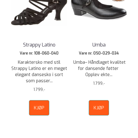
Strappy Latino
Umba
Vare nr. 108-060-040
Vare nr. 050-029-034
Karaktersko med stil
Umba– Håndlaget kvalitet
Strappy Latino er en meget
for dansende føtter
elegant dansesko i sort
Opplev ekte...
som passer...
1.799,-
1.799,-
KJØP
KJØP