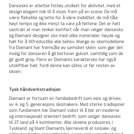
Dansesko er atletisk fottøy utviklet for aktivitet, med et
design elegant nok til å vises frem på en scene. De må
være fleksible og lette for å sikre mobilitet, de må tåle
høyt tempo og ikke minst ta vare på føttene. Det er helt
sentralt at man tenker komfort når man velger dansesko
og Diamant designer sko med ulike materialer, høyde og
hæl for å tilfredsstille alle behov. Mange av skomodellene
fra Diamant har fremsåle av semsket skinn, som gjør det
mulig for danseren å gli bortover gulvet, samtidig som de
gir godt grep. Flere av Diamants karaktersko har også
utskiftbar hæl, fordi denne kan slites ut før resten av
skoen.
Tysk håndverkstradisjon
Diamant er fortsatt en familiebedrift som eies og drives
av 4. og 5. generasjons skomakere. Med sterke tradisjoner
som fundament har Diamant vokst til å blir en moderne
og internasjonalt orientert bedrift, som selger dansesko
til 37 land på 4 kontinenter. Alle skoene produseres i
Tyskland, og blant Diamants kjerneverdi at sosiale- og