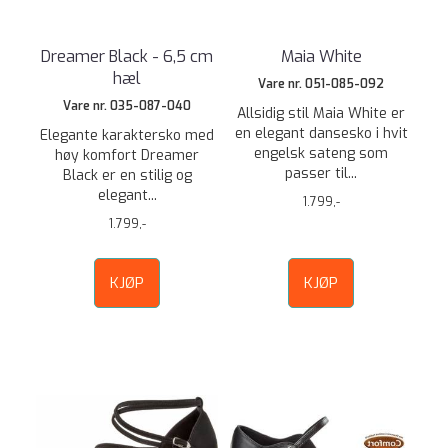
Dreamer Black - 6,5 cm
Maia White
hæl
Vare nr. 051-085-092
Vare nr. 035-087-040
Allsidig stil Maia White er
en elegant dansesko i hvit
Elegante karaktersko med
engelsk sateng som
høy komfort Dreamer
passer til...
Black er en stilig og
elegant...
1.799,-
1.799,-
KJØP
KJØP