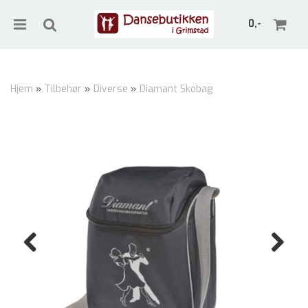
0,-
Hjem
»
Tilbehør
»
Diverse
»
Diamant Skobag
Nullstill
Trykk ENTER for å søke
Previous
Next