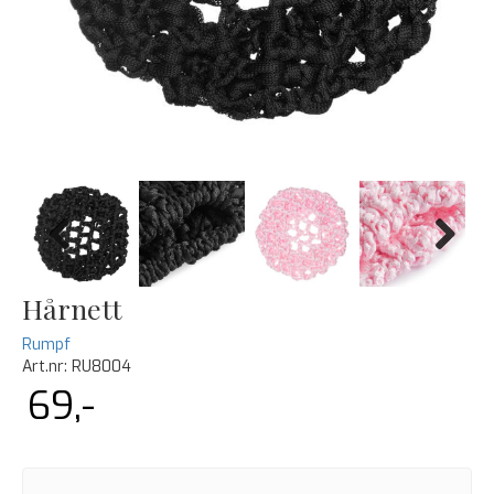
Previous
Next
Hårnett
Rumpf
Art.nr:
RU8004
69,-