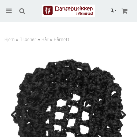
0,-
Hjem
»
Tilbehør
»
Hår
»
Hårnett
Nullstill
Trykk ENTER for å søke
Previous
Next