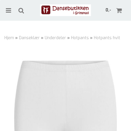
0,-
Hjem
»
Danseklær
»
Underdeler
»
Hotpants
»
Hotpants hvit
Nullstill
Trykk ENTER for å søke