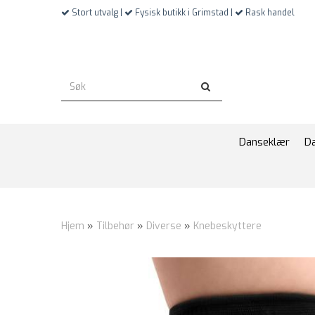
Stort utvalg |
Fysisk butikk i Grimstad |
Rask handel
Danseklær
D
Hjem
»
Tilbehør
»
Diverse
»
Knebeskyttere