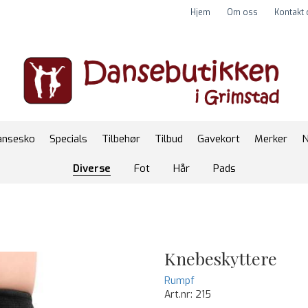
Hjem
Om oss
Kontakt
ansesko
Specials
Tilbehør
Tilbud
Gavekort
Merker
N
Diverse
Fot
Hår
Pads
Knebeskyttere
Rumpf
Art.nr:
215