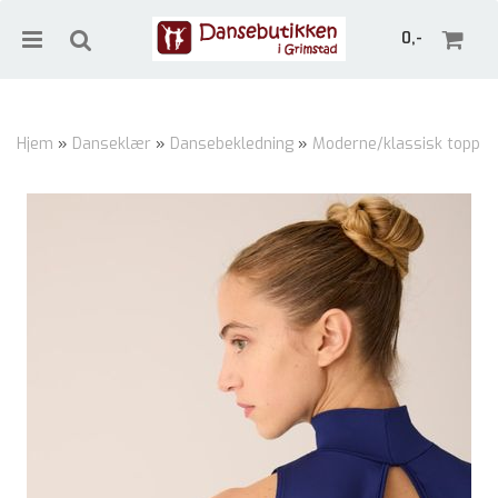
0,-
Hjem
»
Danseklær
»
Dansebekledning
»
Moderne/klassisk topp
Nullstill
Trykk ENTER for å søke