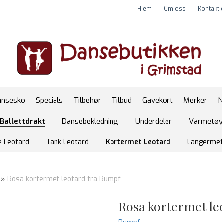
Hjem
Om oss
Kontakt
ansesko
Specials
Tilbehør
Tilbud
Gavekort
Merker
N
Ballettdrakt
Dansebekledning
Underdeler
Varmetø
e Leotard
Tank Leotard
Kortermet Leotard
Langermet
»
Rosa kortermet leotard fra Rumpf
Rosa kortermet le