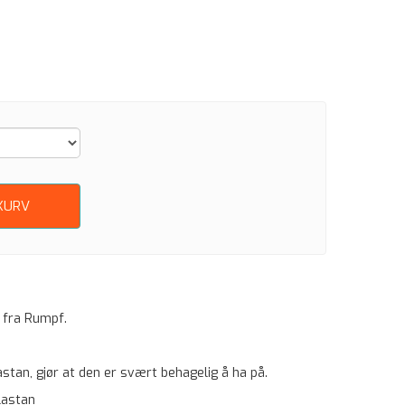
KURV
 fra Rumpf.
tan, gjør at den er svært behagelig å ha på.
lastan