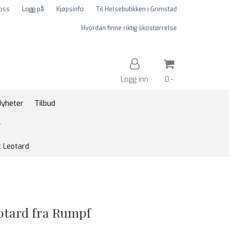
 oss
Logg på
Kjøpsinfo
Til Helsebutikken i Grimstad
Hvordan finne riktig skostørrelse
Logg inn
0,-
yheter
Tilbud
Nullstill
y
Trykk ENTER for å søke
 Leotard
otard fra Rumpf