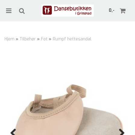
0,-
Hjem
»
Tilbehør
»
Fot
»
Rumpf hettesandal
Nullstill
Trykk ENTER for å søke