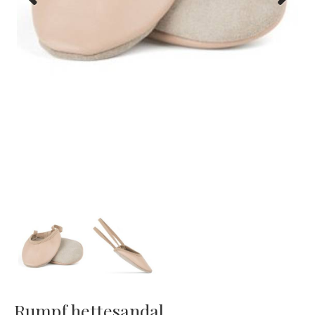
Previous
Next
Rumpf hettesandal