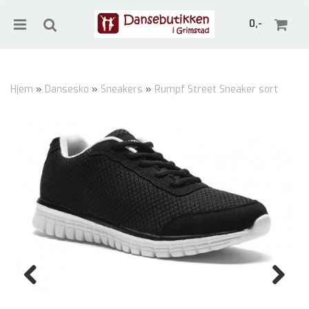
0,-
Hjem
»
Dansesko
»
Sneakers
»
Rumpf Street Sneaker sort
Nullstill
Trykk ENTER for å søke
Previous
Next