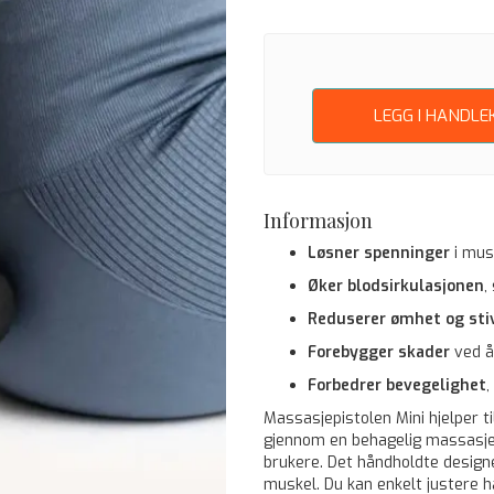
LEGG I HANDLE
Informasjon
Løsner spenninger
i mus
Øker blodsirkulasjonen
,
Reduserer ømhet og sti
Forebygger skader
ved å
Forbedrer bevegelighet
,
Massasjepistolen Mini hjelper t
gjennom en behagelig massasje.
brukere. Det håndholdte design
muskel. Du kan enkelt justere h