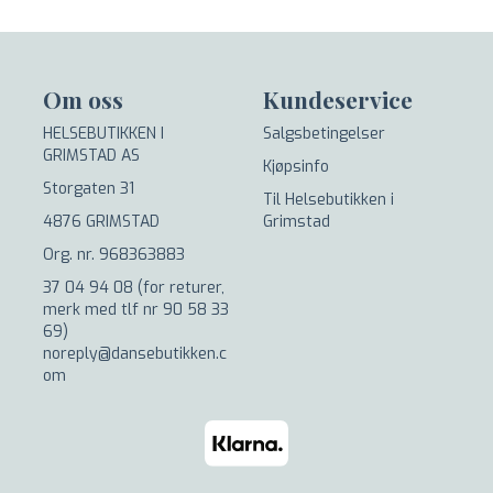
Om oss
Kundeservice
HELSEBUTIKKEN I
Salgsbetingelser
GRIMSTAD AS
Kjøpsinfo
Storgaten 31
Til Helsebutikken i
4876 GRIMSTAD
Grimstad
Org. nr. 968363883
37 04 94 08 (for returer,
merk med tlf nr 90 58 33
69)
noreply@dansebutikken.c
om