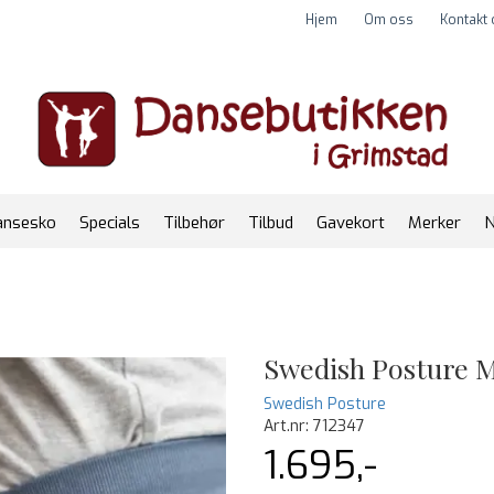
Hjem
Om oss
Kontakt
ansesko
Specials
Tilbehør
Tilbud
Gavekort
Merker
N
Swedish Posture M
Swedish Posture
Art.nr:
712347
1.695,-