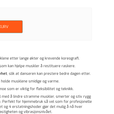
KURV
klene etter lange økter og krevende koreografi.
 som kan hjelpe muskler å restituere raskere.
vhet
, slik at danseren kan prestere bedre dagen etter.
 holde musklene smidige og varme.
 noe som er viktig for fleksibilitet og teknikk.
il med å lindre stramme muskler, smerter og stiv rygg
 Perfekt for hjemmebruk så vel som for profesjonelle
et og 4 erstatningshoder gjør det mulig å nå hver
astigheten og vibrasjonsnivået.