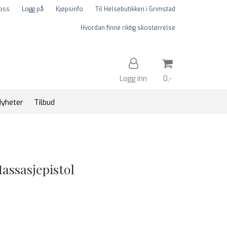
 oss
Logg på
Kjøpsinfo
Til Helsebutikken i Grimstad
Hvordan finne riktig skostørrelse
Logg inn
0,-
yheter
Tilbud
Nullstill
Trykk ENTER for å søke
assasjepistol