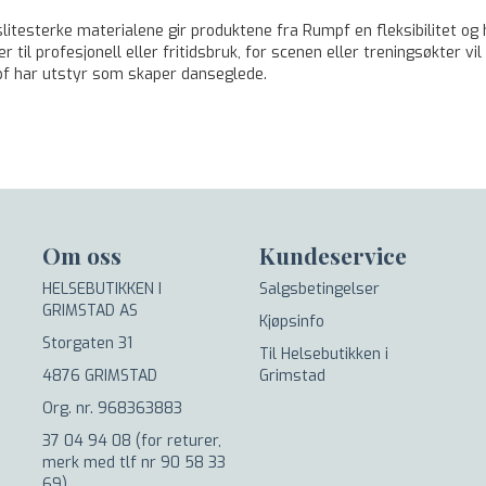
litesterke materialene gir produktene fra Rumpf en fleksibilitet og 
er til profesjonell eller fritidsbruk, for scenen eller treningsøkter 
pf har utstyr som skaper danseglede.
Om oss
Kundeservice
HELSEBUTIKKEN I
Salgsbetingelser
GRIMSTAD AS
Kjøpsinfo
Storgaten 31
Til Helsebutikken i
4876 GRIMSTAD
Grimstad
Org. nr. 968363883
37 04 94 08 (for returer,
merk med tlf nr 90 58 33
69)