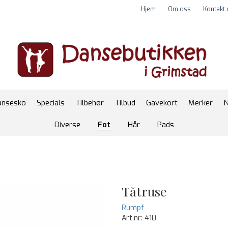
Hjem
Om oss
Kontakt
ansesko
Specials
Tilbehør
Tilbud
Gavekort
Merker
N
Diverse
Fot
Hår
Pads
Tåtruse
Rumpf
Art.nr:
410