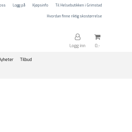
 oss
Logg på
Kjøpsinfo
Til Helsebutikken i Grimstad
Hvordan finne riktig skostørrelse
Logg inn
0,-
yheter
Tilbud
Nullstill
Trykk ENTER for å søke