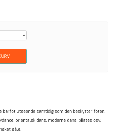
KURV
de barfot utseende samtidig som den beskytter foten.
owdance, orientalsk dans, moderne dans, pilates osv.
msket såle.