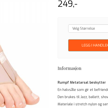
249,-
LEGG I HANDLE
Informasjon
Rumpf Metatarsal beskytter
En halvsåle som gir et befrien
Den brukes til Jazz, ballett, sh
Materiale i stretch nylon og se