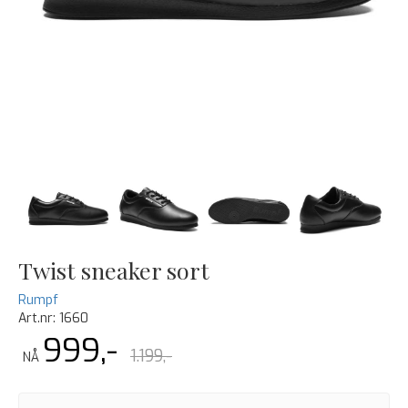
Twist sneaker sort
Rumpf
Art.nr:
1660
999,-
1.199,-
NÅ