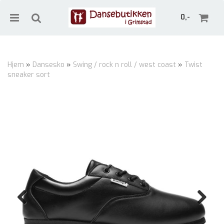
0,-
Hjem
»
Dansesko
»
Swing / rock n roll / west coast
»
Twist
sneaker sort
Nullstill
Trykk ENTER for å søke
Previous
Next