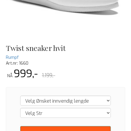
Twist sneaker hvit
Rumpf
Art.nr:
1660
999,-
1.199,-
NÅ