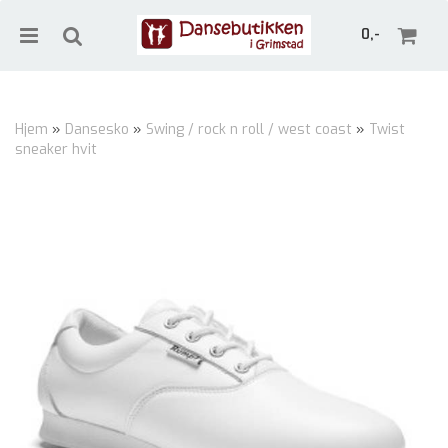
0,-
Hjem
»
Dansesko
»
Swing / rock n roll / west coast
»
Twist
sneaker hvit
Nullstill
Trykk ENTER for å søke