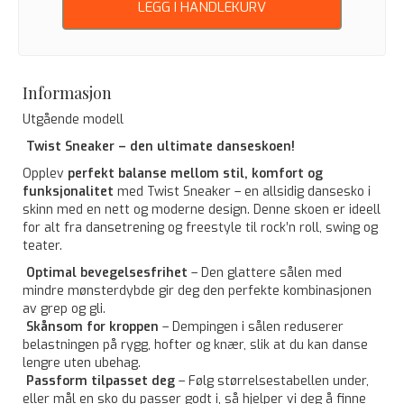
LEGG I HANDLEKURV
Informasjon
Utgående modell
Twist Sneaker – den ultimate danseskoen!
Opplev
perfekt balanse mellom stil, komfort og
funksjonalitet
med Twist Sneaker – en allsidig dansesko i
skinn med en nett og moderne design. Denne skoen er ideell
for alt fra dansetrening og freestyle til rock’n roll, swing og
teater.
Optimal bevegelsesfrihet
– Den glattere sålen med
mindre mønsterdybde gir deg den perfekte kombinasjonen
av grep og gli.
Skånsom for kroppen
– Dempingen i sålen reduserer
belastningen på rygg, hofter og knær, slik at du kan danse
lengre uten ubehag.
Passform tilpasset deg
– Følg størrelsestabellen under,
eller mål en sko du passer godt i, så hjelper vi deg å finne