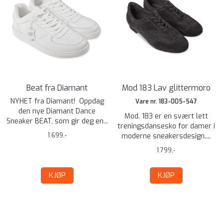
Beat fra Diamant
Mod 183 Lav glittermoro
NYHET fra Diamant! Oppdag
Vare nr. 183-005-547
den nye Diamant Dance
Mod. 183 er en svært lett
Sneaker BEAT, som gir deg en...
treningsdansesko for damer i
1.699,-
moderne sneakersdesign....
1.799,-
KJØP
KJØP