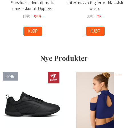
Sneaker – den ultimate
Intermezzo Gigi er et klassisk
danseskoen! Opplev...
wrap...
1.199,-
999,-
229,-
115,-
KJØP
KJØP
Nye Produkter
NYHET