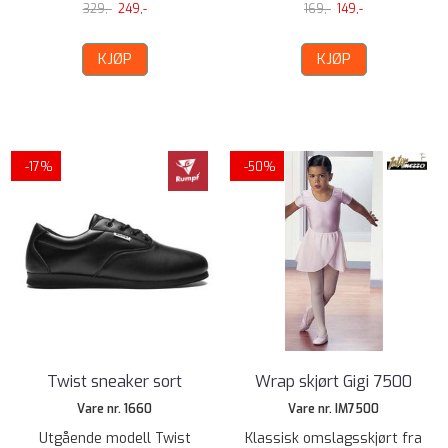
329,-
249,-
169,-
149,-
KJØP
KJØP
-17%
-50%
Twist sneaker sort
Wrap skjørt Gigi 7500
Vare nr. 1660
Vare nr. IM7500
Utgående modell Twist
Klassisk omslagsskjørt fra