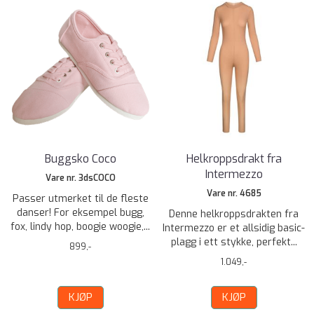
Buggsko Coco
Helkroppsdrakt fra
Intermezzo
Vare nr. 3dsCOCO
Vare nr. 4685
Passer utmerket til de fleste
danser! For eksempel bugg,
Denne helkroppsdrakten fra
fox, lindy hop, boogie woogie,...
Intermezzo er et allsidig basic-
plagg i ett stykke, perfekt...
899,-
1.049,-
KJØP
KJØP