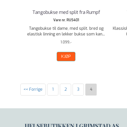
Tangobukse med split fra Rumpf
Vare nr. RU5401
Tangobukse til dame, med split. bred og
Klassis
elastisk linning en lekker bukse som kan...
1.099,-
KJØP
<< Forrige
1
2
3
4
HELSEBUTIKKEN I GRIMSTAD AS