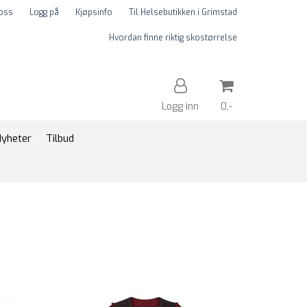
 oss
Logg på
Kjøpsinfo
Til Helsebutikken i Grimstad
Hvordan finne riktig skostørrelse
Logg inn
0,-
yheter
Tilbud
Nullstill
Trykk ENTER for å søke