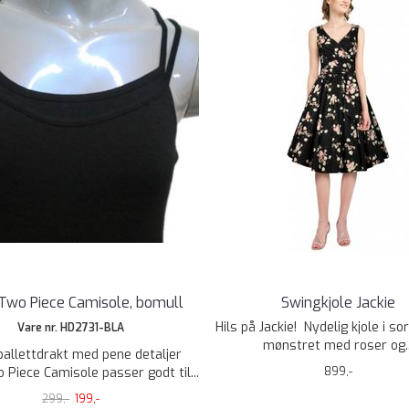
 Two Piece Camisole, bomull
Swingkjole Jackie
Hils på Jackie! Nydelig kjole i s
Vare nr. HD2731-BLA
mønstret med roser og..
ballettdrakt med pene detaljer
 Piece Camisole passer godt til...
899,-
299,-
199,-