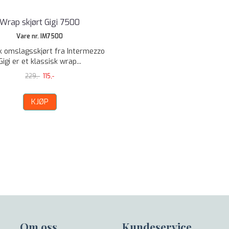
Wrap skjørt Gigi 7500
Vare nr. IM7500
k omslagsskjørt fra Intermezzo
Gigi er et klassisk wrap...
229,-
115,-
KJØP
Om oss
Kundeservice