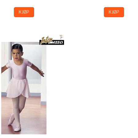
KJØP
KJØP