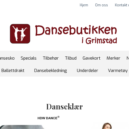
Hjem
Om oss
Kontakt
ansesko
Specials
Tilbehør
Tilbud
Gavekort
Merker
N
Ballettdrakt
Dansebekledning
Underdeler
Varmetøy
Danseklær