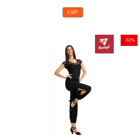
KJØP
-50%