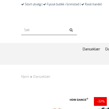
Stort utvalg |
Fysisk butikk i Grimstad |
Rask handel
Danseklær
D
Hjem
»
Danseklær
-33%