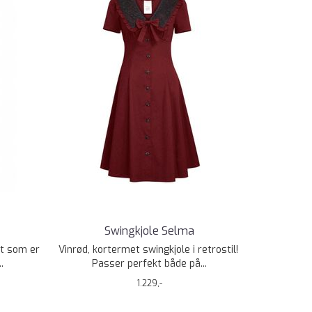
Swingkjole Selma
ort som er
Vinrød, kortermet swingkjole i retrostil!
.
Passer perfekt både på...
1.229,-