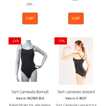
299,-
KJØP
KJØP
-24%
-75%
Sort Camisole Bomull
Sort camisole leotard
Vare nr. HD2160-BLA
Vare nr. E-8027
Ballettdrakt for alle behov
Sort Camisole Leotard fra