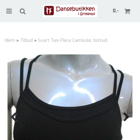
0,-
Hjem
»
Tilbud
»
Svart Two Piece Camisole, bomull
Nullstill
Trykk ENTER for å søke
Previous
Next