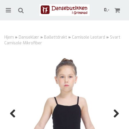
0,-
Hjem
»
Danseklær
»
Ballettdrakt
»
Camisole Leotard
»
Svart
Camisole Mikrofiber
Nullstill
Trykk ENTER for å søke
Previous
Next