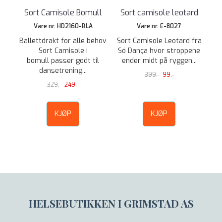
Sort Camisole Bomull
Sort camisole leotard
Vare nr. HD2160-BLA
Vare nr. E-8027
Ballettdrakt for alle behov
Sort Camisole Leotard fra
Sort Camisole i
Só Dança hvor stroppene
bomull passer godt til
ender midt på ryggen...
dansetrening...
399,-
99,-
329,-
249,-
KJØP
KJØP
HELSEBUTIKKEN I GRIMSTAD AS