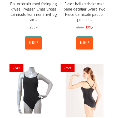
Ballettdrakt med foring og
Svart ballettdrakt med
kryss i ryggen Criss Cross
pene detaljer Svart Two
Camisole kommer i hvit og
Piece Camisole passer
sort...
godt til...
299,-
299,-
199,-
KJØP
KJØP
-24%
-75%