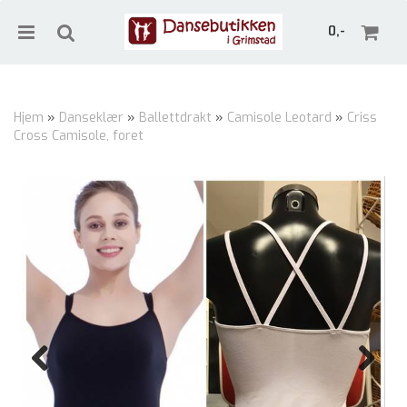
0,-
Hjem
»
Danseklær
»
Ballettdrakt
»
Camisole Leotard
»
Criss
Cross Camisole, foret
Nullstill
Trykk ENTER for å søke
Previous
Next