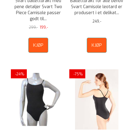
Svart ballettdrakt med
Ballettdrakt for alle behov
pene detaljer Svart Two
Svart Camisole leotard er
Piece Camisole passer
produsert i et delikat...
godt til...
249,-
299,-
199,-
KJØP
KJØP
-24%
-75%