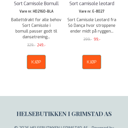
Sort Camisole Bomull
Sort camisole leotard
Vare nr. HD2160-BLA
Vare nr. E-8027
Ballettdrakt for alle behov
Sort Camisole Leotard fra
Sort Camisole i
Só Dança hvor stroppene
bomull passer godt til
ender midt på ryggen...
dansetrening...
399,-
99,-
329,-
249,-
KJØP
KJØP
HELSEBUTIKKEN I GRIMSTAD AS