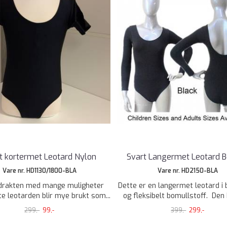
t kortermet Leotard Nylon
Svart Langermet Leotard 
Vare nr. HD1130/1800-BLA
Vare nr. HD2150-BLA
tdrakten med mange muligheter
Dette er en langermet leotard i 
e leotarden blir mye brukt som...
og fleksibelt bomullstoff. Den h
299,-
99,-
399,-
299,-