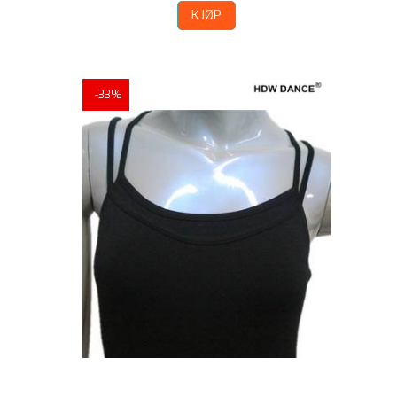
KJØP
-33%