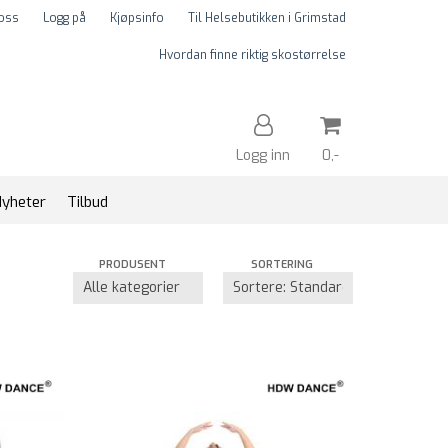
 oss
Logg på
Kjøpsinfo
Til Helsebutikken i Grimstad
Hvordan finne riktig skostørrelse
Logg inn
0,-
yheter
Tilbud
Nullstill
PRODUSENT
SORTERING
Trykk ENTER for å søke