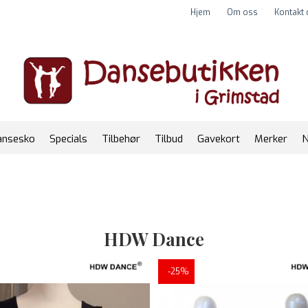
Hjem
Om oss
Kontakt
ansesko
Specials
Tilbehør
Tilbud
Gavekort
Merker
N
HDW Dance
-25%