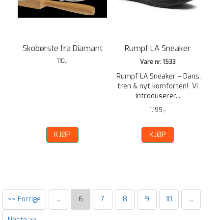
Skobørste fra Diamant
Rumpf LA Sneaker
110,-
Vare nr. 1533
Rumpf LA Sneaker – Dans,
tren & nyt komforten! Vi
introduserer...
1.199,-
KJØP
KJØP
<< Forrige
...
6
7
8
9
10
...
Neste >>