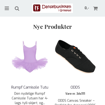
0,-
Nye Produkter
Nullstill
Trykk ENTER for å søke
Rumpf Camisole Tutu
ODDS
Den nydelige Rumpf
Vare nr. 3ds1111
Camisole Tutuen har 4-
ODDS Canvas Sneaker –
lags tyll-skjørt, og...