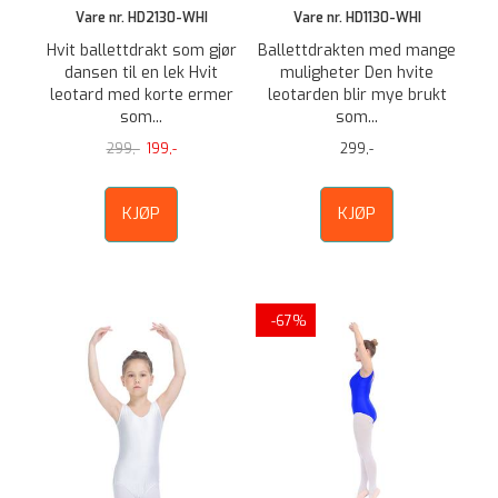
Vare nr. HD2130-WHI
Vare nr. HD1130-WHI
Hvit ballettdrakt som gjør
Ballettdrakten med mange
dansen til en lek Hvit
muligheter Den hvite
leotard med korte ermer
leotarden blir mye brukt
som...
som...
299,-
199,-
299,-
KJØP
KJØP
-67%