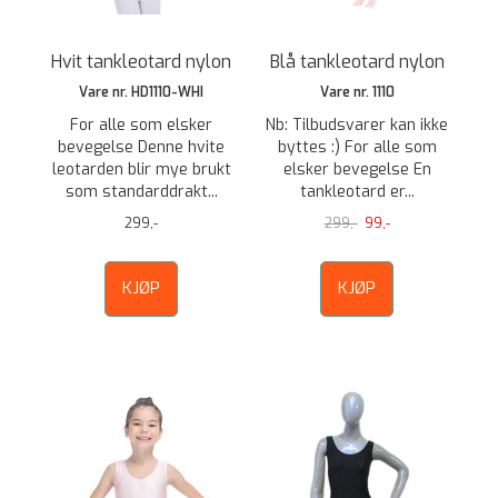
Hvit tankleotard nylon
Blå tankleotard nylon
Vare nr. HD1110-WHI
Vare nr. 1110
For alle som elsker
Nb: Tilbudsvarer kan ikke
bevegelse Denne hvite
byttes :) For alle som
leotarden blir mye brukt
elsker bevegelse En
som standarddrakt...
tankleotard er...
299,-
299,-
99,-
KJØP
KJØP