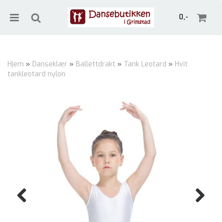
0,-
Hjem
»
Danseklær
»
Ballettdrakt
»
Tank Leotard
»
Hvit
tankleotard nylon
Nullstill
Trykk ENTER for å søke
Previous
Next