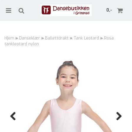
0,-
Hjem
»
Danseklær
»
Ballettdrakt
»
Tank Leotard
»
Rosa
tankleotard nylon
Nullstill
Trykk ENTER for å søke
Previous
Next