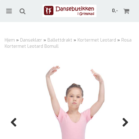
0,-
Hjem
»
Danseklær
»
Ballettdrakt
»
Kortermet Leotard
»
Rosa
Kortermet Leotard Bomull
Nullstill
Trykk ENTER for å søke
Previous
Next