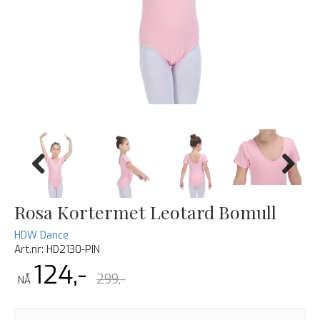
Previous
Next
Rosa Kortermet Leotard Bomull
HDW Dance
Art.nr:
HD2130-PIN
124,-
299,-
NÅ