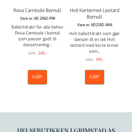
Rosa Camisole Bomull
Hvit Kortermet Leotard
Bomull
Vare nr. HD 2160-PIN
Vare nr. HD2130-WHI
Ballettdrakt for alle behov
Rosa Camisole i bomull
Hvit ballettdrakt som gjør
som passer godt til
dansen til en lek Hvit
dansetrening...
leotard med korte ermer
som...
329,-
249,-
299,-
199,-
KJØP
KJØP
HELSEBUTIKKEN I GRIMSTAD AS