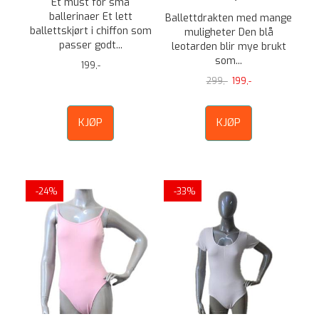
Et must for små
ballerinaer Et lett
Ballettdrakten med mange
ballettskjørt i chiffon som
muligheter Den blå
passer godt...
leotarden blir mye brukt
som...
199,-
299,-
199,-
KJØP
KJØP
-24%
-33%