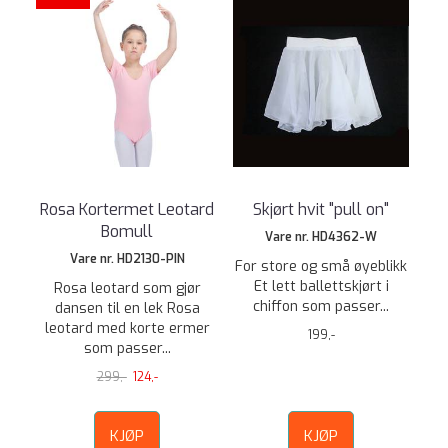
Rosa Kortermet Leotard
Skjørt hvit "pull on"
Bomull
Vare nr. HD4362-W
Vare nr. HD2130-PIN
For store og små øyeblikk
Et lett ballettskjørt i
Rosa leotard som gjør
chiffon som passer...
dansen til en lek Rosa
leotard med korte ermer
199,-
som passer...
299,-
124,-
KJØP
KJØP