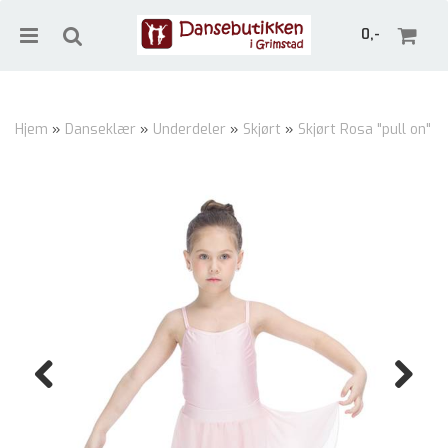
0,-
Hjem
»
Danseklær
»
Underdeler
»
Skjørt
»
Skjørt Rosa "pull on"
Nullstill
Trykk ENTER for å søke
Previous
Next